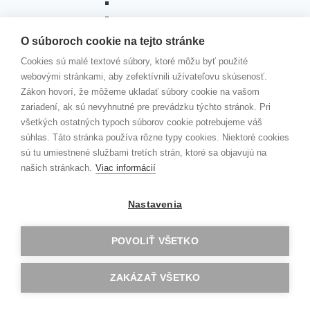
Oxford
Budapešť
Berlín
O súboroch cookie na tejto stránke
Zlín
Cookies sú malé textové súbory, ktoré môžu byť použité
Barcelona
webovými stránkami, aby zefektívnili užívateľovu skúsenosť.
Norwich
Zákon hovorí, že môžeme ukladať súbory cookie na vašom
Riga
zariadení, ak sú nevyhnutné pre prevádzku týchto stránok. Pri
Jobshadowing
všetkých ostatných typoch súborov cookie potrebujeme váš
ROVESNÍCKY PROGRAM
súhlas. Táto stránka používa rôzne typy cookies. Niektoré cookies
Toggle
PROGRAM DOFE
child
sú tu umiestnené službami tretích strán, ktoré sa objavujú na
menu
Čo je DofE?
našich stránkach.
Viac informácií
Vyhodnotenie DofE 2025/2026
Vyhodnotenie DofE 2024/2025
Nastavenia
Vyhodnotenie DofE 2023/24
Vyhodnotenie DofE 2022/2023
Vyhodnotenie Dofe 2021/2022
POVOLIŤ VŠETKO
DOBRODRUŽNÁ EXPEDÍCIA 2020
Vyhodnotenie DofE 2020/21
ZAKÁZAŤ VŠETKO
Dobrodružná expedícia
Slávnostné oceňovanie úspešných