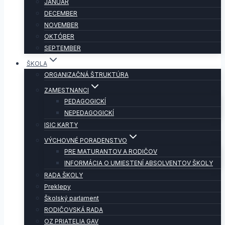
JANUÁR
DECEMBER
NOVEMBER
OKTÓBER
SEPTEMBER
ŠKOLA
ORGANIZAČNÁ ŠTRUKTÚRA
ZAMESTNANCI
PEDAGOGICKÍ
NEPEDAGOGICKÍ
ISIC KARTY
VÝCHOVNÉ PORADENSTVO
PRE MATURANTOV A RODIČOV
INFORMÁCIA O UMIESTENÍ ABSOLVENTOV ŠKOLY
RADA ŠKOLY
Preklepy
Školský parlament
RODIČOVSKÁ RADA
OZ PRIATELIA GAV