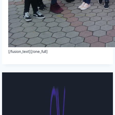
[/fusion_text][/one_full]