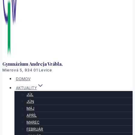
Gymnázium Andreja Vrábla,
Mierová 5, 934 01 Levice
DOMOV
AKTUALITY
JÚL
JÚN
MÁJ
APRÍL
MAREC
FEBRUÁR