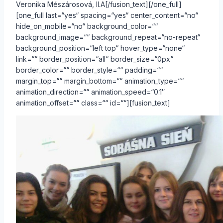
Veronika Mészárosová, II.A[/fusion_text][/one_full]
[one_full last=“yes“ spacing=“yes“ center_content=“no“
hide_on_mobile=“no“ background_color=““
background_image=““ background_repeat=“no-repeat“
background_position=“left top“ hover_type=“none“
link=““ border_position=“all“ border_size=“0px“
border_color=““ border_style=““ padding=““
margin_top=““ margin_bottom=““ animation_type=““
animation_direction=““ animation_speed=“0.1″
animation_offset=““ class=““ id=““][fusion_text]