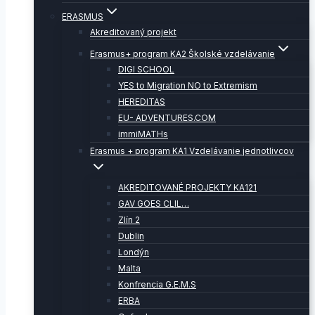
ERASMUS
Akreditovaný projekt
Erasmus+ program KA2 Školské vzdelávanie
DIGI SCHOOL
YES to Migration NO to Extremism
HEREDITAS
EU- ADVENTURES.COM
immiMATHs
Erasmus + program KA1 Vzdelávanie jednotlivcov
AKREDITOVANÉ PROJEKTY KA121
GAV GOES CLIL…
Zlín 2
Dublin
Londýn
Malta
Konfrencia G.E.M.S
ERBA