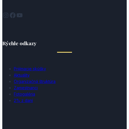
Instagram
Facebook
YouTube
Rýchle odkazy
Prijímacie skúšky
Aktuality
Organizačná štruktúra
Zamestnanci
Fotogaléria
2% z daní