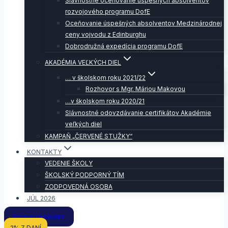
Slávnostné oceňovanie úspešných absolventov
rozvojového programu DofE
Oceňovanie úspešných absolventov Medzinárodnej
ceny vojvodu z Edinburghu
Dobrodružná expedícia programu DofE
AKADÉMIA VEĽKÝCH DIEL
… v školskom roku 2021/22
Rozhovor s Mgr. Máriou Makovou
…v školskom roku 2020/21
Slávnostné odovzdávanie certifikátov Akadémie
veľkých diel
KAMPAŇ „ČERVENÉ STUŽKY“
KONTAKTY
VEDENIE ŠKOLY
ŠKOLSKÝ PODPORNÝ TÍM
ZODPOVEDNÁ OSOBA
JÚL 2026
Prijímacie skúšky
2% Z DANÍ