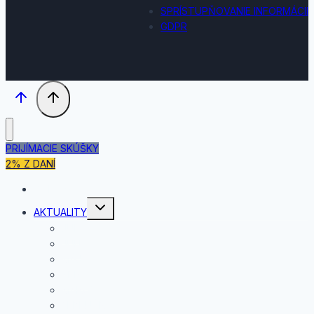
SPRÍSTUPŇOVANIE INFORMÁCII
GDPR
PRIJÍMACIE SKÚŠKY
2% Z DANÍ
DOMOV
Toggle
AKTUALITY
child
menu
JÚL
JÚN
MÁJ
APRÍL
MAREC
FEBRUÁR