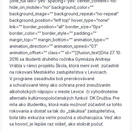
[one_full last=“yes“ spacing=“yes“ center_content=“no“
hide_on_mobile=“no“ background_color=““
background_image=““ background_repeat=“no-repeat“
background_position=“left top“ hover_type=“none“
link=““ border_position=“all“ border_size=“0px“
border_color=““ border_style=““ padding=““
margin_top=““ margin_bottom=““ animation_type=““
animation_direction=““ animation_speed=“0.1″
animation_offset=““ class=““ id=““][fusion_text]Dňa 27. 10.
2016 sa študenti druhého ročníka Gymnázia Andreja
Vrábla v rámci projektu Škola, ktorá mení svet zúčastnili
na rokovaní Mestského zastupiteľstva v Leviciach.
V programe zasadnutia boli prerokovávané
a schvaľované témy ako ochrana pred zneužívaním
alkoholických nápojov v meste Levice či vyhodnotenie
alternatív kultúrnospoločenských funkcií DK Družba. Pre
mňa ako študentku, ktorá mala možnosť zúčastniť sa tohto
rokovania a dostať sa tak do „zákulisia“ zastupiteľstva,
bola táto exkurzia veľmi poučná a obohacujúca. Veď ako
sa hovorí, je lepšie raz vidieť, ako stokrát počuť.