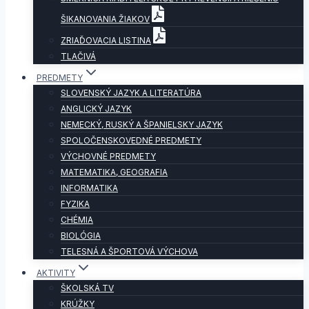
ŠIKANOVANIA ŽIAKOV
ZRIAĎOVACIA LISTINA
TLAČIVÁ
PREDMETY
SLOVENSKÝ JAZYK A LITERATÚRA
ANGLICKÝ JAZYK
NEMECKÝ, RUSKÝ A ŠPANIELSKY JAZYK
SPOLOČENSKOVEDNÉ PREDMETY
VÝCHOVNÉ PREDMETY
MATEMATIKA, GEOGRAFIA
INFORMATIKA
FYZIKA
CHÉMIA
BIOLÓGIA
TELESNÁ A ŠPORTOVÁ VÝCHOVA
AKTIVITY
ŠKOLSKÁ TV
KRÚŽKY