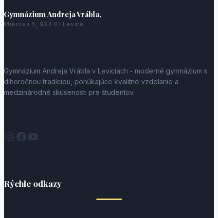
Gymnázium Andreja Vrábla,
Mierová 5, 934 01 Levice
Gymnázium Andreja Vrábla v Leviciach - moderné gymnázium s
dlhoročnou tradíciou, ponúkajúce kvalitné vzdelanie a
medzinárodné skúsenosti pre študentov.
Instagram
Facebook
YouTube
Rýchle odkazy