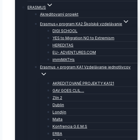
ERASMUS
Akreditovaný projekt
Erasmus+ program KA2 Školské vzdelávanie
DIGI SCHOOL
YES to Migration NO to Extremism
HEREDITAS
EU- ADVENTURES.COM
immiMATHs
Erasmus + program KA1 Vzdelávanie jednotlivcov
AKREDITOVANÉ PROJEKTY KA121
GAV GOES CLIL…
Zlín 2
Dublin
Londýn
Malta
Konfrencia G.E.M.S
ERBA