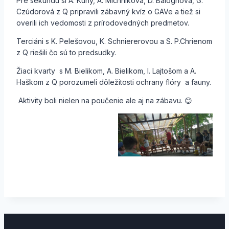
Pre sekundu si A. Kuny, A. Michníková, D. Baloghová, G.
Czúdorová z Q pripravili zábavný kvíz o GAVe a tiež si
overili ich vedomosti z prírodovedných predmetov.
Terciáni s K. Pelešovou, K. Schniererovou a S. P.Chrienom
z Q riešili čo sú to predsudky.
Žiaci kvarty s M. Bielikom, A. Bielikom, I. Lajtošom a A.
Haškom z Q porozumeli dôležitosti ochrany flóry a fauny.
Aktivity boli nielen na poučenie ale aj na zábavu. 😊