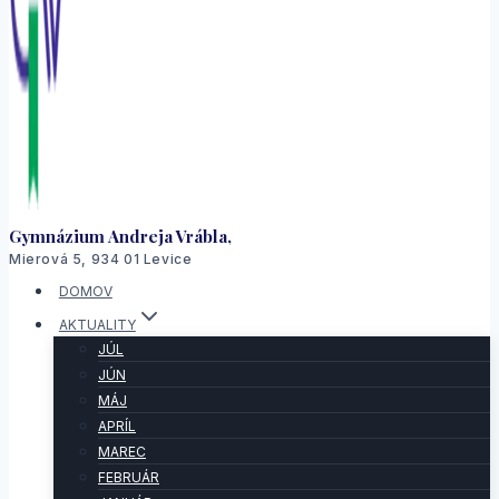
Gymnázium Andreja Vrábla,
Mierová 5, 934 01 Levice
DOMOV
AKTUALITY
JÚL
JÚN
MÁJ
APRÍL
MAREC
FEBRUÁR