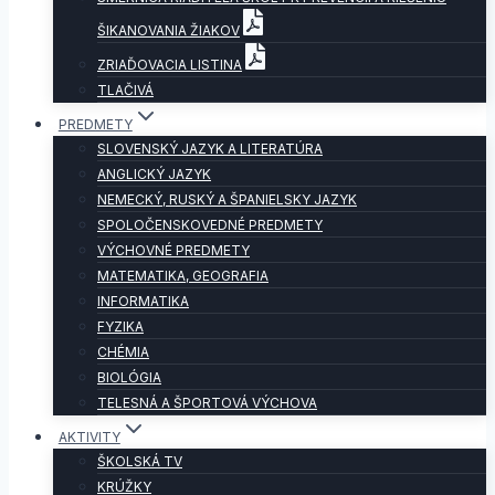
ŠIKANOVANIA ŽIAKOV
ZRIAĎOVACIA LISTINA
TLAČIVÁ
PREDMETY
SLOVENSKÝ JAZYK A LITERATÚRA
ANGLICKÝ JAZYK
NEMECKÝ, RUSKÝ A ŠPANIELSKY JAZYK
SPOLOČENSKOVEDNÉ PREDMETY
VÝCHOVNÉ PREDMETY
MATEMATIKA, GEOGRAFIA
INFORMATIKA
FYZIKA
CHÉMIA
BIOLÓGIA
TELESNÁ A ŠPORTOVÁ VÝCHOVA
AKTIVITY
ŠKOLSKÁ TV
KRÚŽKY