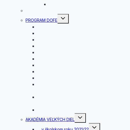
Jobshadowing
ROVESNÍCKY PROGRAM
Toggle
PROGRAM DOFE
child
menu
Čo je DofE?
Vyhodnotenie DofE 2025/2026
Vyhodnotenie DofE 2024/2025
Vyhodnotenie DofE 2023/24
Vyhodnotenie DofE 2022/2023
Vyhodnotenie Dofe 2021/2022
DOBRODRUŽNÁ EXPEDÍCIA 2020
Vyhodnotenie DofE 2020/21
Dobrodružná expedícia
Slávnostné oceňovanie úspešných
absolventov rozvojového programu DofE
Oceňovanie úspešných absolventov
Medzinárodnej ceny vojvodu z Edinburghu
Dobrodružná expedícia programu DofE
Toggle
AKADÉMIA VEĽKÝCH DIEL
child
menu
Toggle
… v školskom roku 2021/22