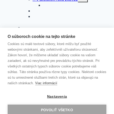
child
menu
Rozhovor s Mgr. Máriou Makovou
…v školskom roku 2020/21
Slávnostné odovzdávanie certifikátov
Akadémie veľkých diel
KAMPAŇ „ČERVENÉ STUŽKY“
Toggle
KONTAKTY
O súboroch cookie na tejto stránke
child
menu
VEDENIE ŠKOLY
Cookies sú malé textové súbory, ktoré môžu byť použité
ŠKOLSKÝ PODPORNÝ TÍM
webovými stránkami, aby zefektívnili užívateľovu skúsenosť.
ZODPOVEDNÁ OSOBA
Zákon hovorí, že môžeme ukladať súbory cookie na vašom
JÚL 2026
zariadení, ak sú nevyhnutné pre prevádzku týchto stránok. Pri
všetkých ostatných typoch súborov cookie potrebujeme váš
MOODLE
súhlas. Táto stránka používa rôzne typy cookies. Niektoré cookies
EDUPAGE
sú tu umiestnené službami tretích strán, ktoré sa objavujú na
našich stránkach.
Viac informácií
Kontakt
Erasmus+
Nastavenia
Školský parlament
GAV TV
POVOLIŤ VŠETKO