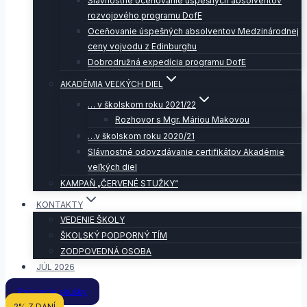
Slávnostné oceňovanie úspešných absolventov
rozvojového programu DofE
Oceňovanie úspešných absolventov Medzinárodnej
ceny vojvodu z Edinburghu
Dobrodružná expedícia programu DofE
AKADÉMIA VEĽKÝCH DIEL
… v školskom roku 2021/22
Rozhovor s Mgr. Máriou Makovou
…v školskom roku 2020/21
Slávnostné odovzdávanie certifikátov Akadémie
veľkých diel
KAMPAŇ „ČERVENÉ STUŽKY“
KONTAKTY
VEDENIE ŠKOLY
ŠKOLSKÝ PODPORNÝ TÍM
ZODPOVEDNÁ OSOBA
JÚL 2026
Prijímacie skúšky
2% Z DANÍ