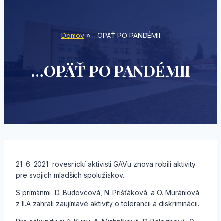
Domov
»
…OPÄŤ PO PANDÉMII
…OPÄŤ PO PANDÉMII
21. 6. 2021 rovesníckí aktivisti GAVu znova robili aktivity
pre svojich mladších spolužiakov.
S prímánmi D. Budovcová, N. Prišťáková a O. Murániová
z II.A zahrali zaujímavé aktivity o tolerancii a diskriminácii.