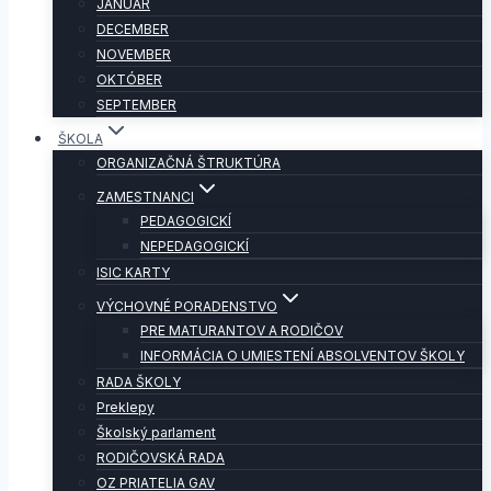
JANUÁR
DECEMBER
NOVEMBER
OKTÓBER
SEPTEMBER
ŠKOLA
ORGANIZAČNÁ ŠTRUKTÚRA
ZAMESTNANCI
PEDAGOGICKÍ
NEPEDAGOGICKÍ
ISIC KARTY
VÝCHOVNÉ PORADENSTVO
PRE MATURANTOV A RODIČOV
INFORMÁCIA O UMIESTENÍ ABSOLVENTOV ŠKOLY
RADA ŠKOLY
Preklepy
Školský parlament
RODIČOVSKÁ RADA
OZ PRIATELIA GAV