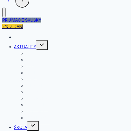
PRIJÍMACIE SKÚŠKY
2% Z DANÍ
DOMOV
Toggle
AKTUALITY
child
menu
JÚL
JÚN
MÁJ
APRÍL
MAREC
FEBRUÁR
JANUÁR
DECEMBER
NOVEMBER
OKTÓBER
SEPTEMBER
Toggle
ŠKOLA
child