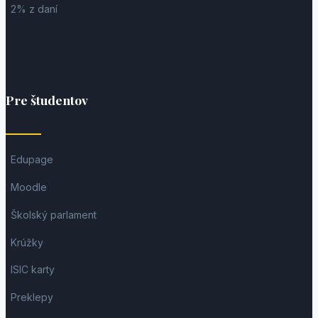
2% z daní
Pre študentov
Edupage
Moodle
Školský parlament
Krúžky
ISIC karty
Preklepy