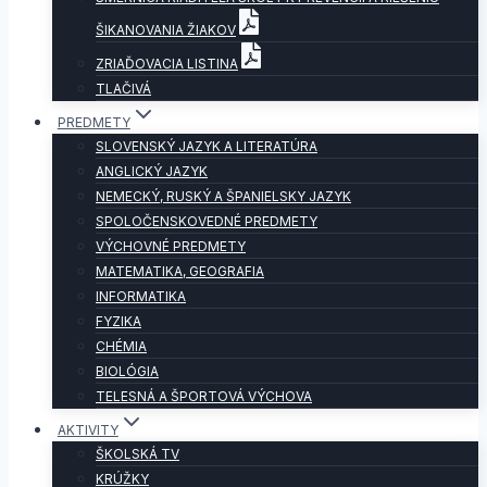
ŠIKANOVANIA ŽIAKOV
ZRIAĎOVACIA LISTINA
TLAČIVÁ
PREDMETY
SLOVENSKÝ JAZYK A LITERATÚRA
ANGLICKÝ JAZYK
NEMECKÝ, RUSKÝ A ŠPANIELSKY JAZYK
SPOLOČENSKOVEDNÉ PREDMETY
VÝCHOVNÉ PREDMETY
MATEMATIKA, GEOGRAFIA
INFORMATIKA
FYZIKA
CHÉMIA
BIOLÓGIA
TELESNÁ A ŠPORTOVÁ VÝCHOVA
AKTIVITY
ŠKOLSKÁ TV
KRÚŽKY