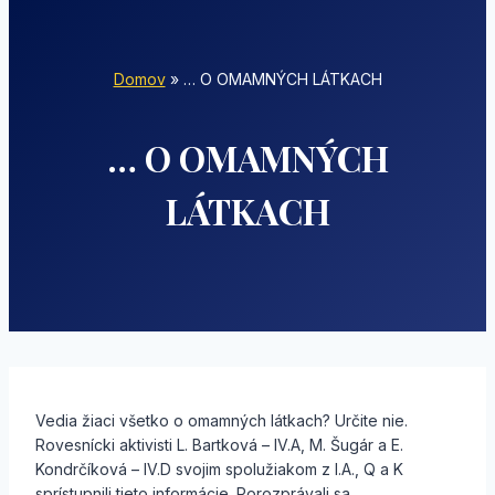
Domov
»
… O OMAMNÝCH LÁTKACH
… O OMAMNÝCH
LÁTKACH
Vedia žiaci všetko o omamných látkach? Určite nie.
Rovesnícki aktivisti L. Bartková – IV.A, M. Šugár a E.
Kondrčíková – IV.D svojim spolužiakom z I.A., Q a K
sprístupnili tieto informácie. Porozprávali sa