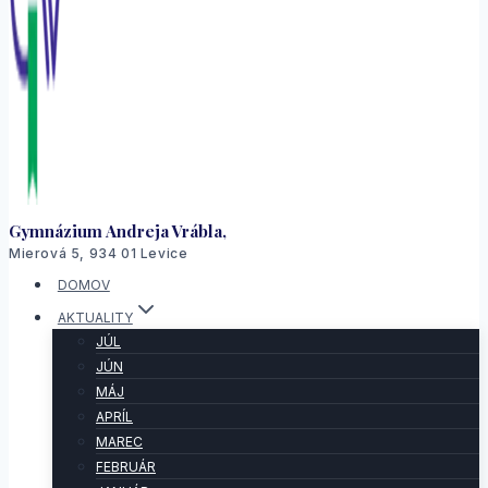
Gymnázium Andreja Vrábla,
Mierová 5, 934 01 Levice
DOMOV
AKTUALITY
JÚL
JÚN
MÁJ
APRÍL
MAREC
FEBRUÁR