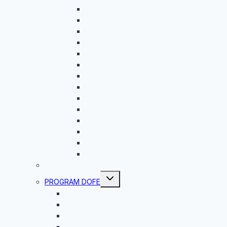
Zlín 2
Dublin
Londýn
Malta
Konfrencia G.E.M.S
ERBA
Oxford
Budapešť
Berlín
Zlín
Barcelona
Norwich
Riga
Jobshadowing
ROVESNÍCKY PROGRAM
Toggle
PROGRAM DOFE
child
menu
Čo je DofE?
Vyhodnotenie DofE 2025/2026
Vyhodnotenie DofE 2024/2025
Vyhodnotenie DofE 2023/24