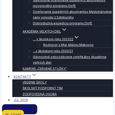
Slávnostné oceňovanie úspešných absolventov
rozvojového programu DofE
Oceňovanie úspešných absolventov Medzinárodnej
ceny vojvodu z Edinburghu
Dobrodružná expedícia programu DofE
AKADÉMIA VEĽKÝCH DIEL
… v školskom roku 2021/22
Rozhovor s Mgr. Máriou Makovou
…v školskom roku 2020/21
Slávnostné odovzdávanie certifikátov Akadémie
veľkých diel
KAMPAŇ „ČERVENÉ STUŽKY“
KONTAKTY
VEDENIE ŠKOLY
ŠKOLSKÝ PODPORNÝ TÍM
ZODPOVEDNÁ OSOBA
JÚL 2026
Prijímacie skúšky
2% Z DANÍ