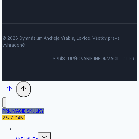
© 2026 Gymnázium Andreja Vrábla, Levice. Všetky práva
vyhradené.
SPRÍSTUPŇOVANIE INFORMÁCII
GDPR
PRIJÍMACIE SKÚŠKY
2% Z DANÍ
DOMOV
Toggle