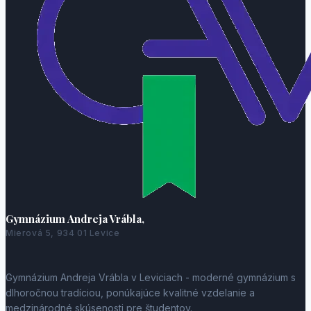
Gymnázium Andreja Vrábla,
Mierová 5, 934 01 Levice
Gymnázium Andreja Vrábla v Leviciach - moderné gymnázium s
dlhoročnou tradíciou, ponúkajúce kvalitné vzdelanie a
medzinárodné skúsenosti pre študentov.