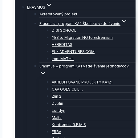
ERASMUS
Akreditovaný projekt
Erasmus+ program KA2 Školské vzdelávanie
DIGI SCHOOL
YES to Migration NO to Extremism
HEREDITAS
EU- ADVENTURES.COM
immiMATHs
Erasmus + program KA1 Vzdelávanie jednotlivcov
AKREDITOVANÉ PROJEKTY KA121
GAV GOES CLIL…
Zlín 2
Dublin
Londýn
Malta
Konfrencia G.E.M.S
ERBA