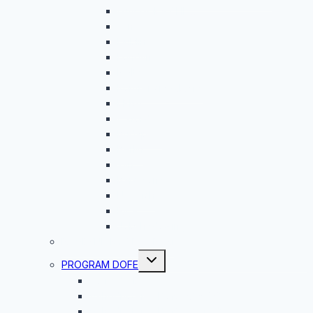
GAV GOES CLIL…
Zlín 2
Dublin
Londýn
Malta
Konfrencia G.E.M.S
ERBA
Oxford
Budapešť
Berlín
Zlín
Barcelona
Norwich
Riga
Jobshadowing
ROVESNÍCKY PROGRAM
Toggle
PROGRAM DOFE
child
menu
Čo je DofE?
Vyhodnotenie DofE 2025/2026
Vyhodnotenie DofE 2024/2025