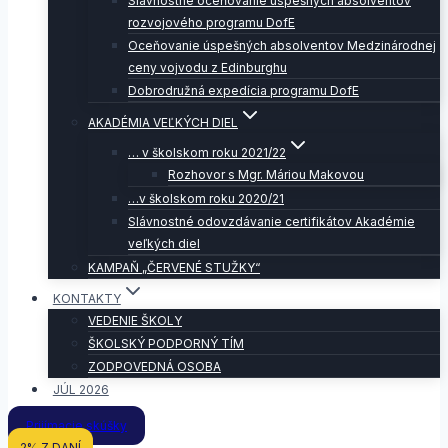
Slávnostné oceňovanie úspešných absolventov
rozvojového programu DofE
Oceňovanie úspešných absolventov Medzinárodnej
ceny vojvodu z Edinburghu
Dobrodružná expedícia programu DofE
AKADÉMIA VEĽKÝCH DIEL
… v školskom roku 2021/22
Rozhovor s Mgr. Máriou Makovou
…v školskom roku 2020/21
Slávnostné odovzdávanie certifikátov Akadémie
veľkých diel
KAMPAŇ „ČERVENÉ STUŽKY“
KONTAKTY
VEDENIE ŠKOLY
ŠKOLSKÝ PODPORNÝ TÍM
ZODPOVEDNÁ OSOBA
JÚL 2026
Prijímacie skúšky
2% Z DANÍ