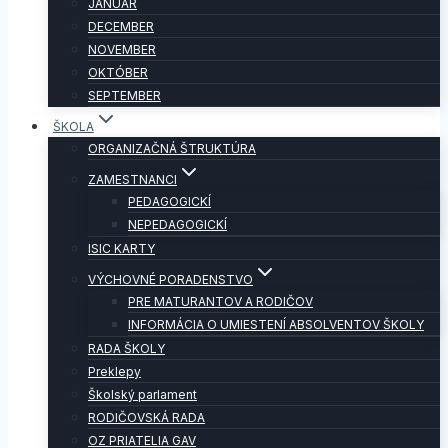
JANUÁR
DECEMBER
NOVEMBER
OKTÓBER
SEPTEMBER
ŠKOLA
ORGANIZAČNÁ ŠTRUKTÚRA
ZAMESTNANCI
PEDAGOGICKÍ
NEPEDAGOGICKÍ
ISIC KARTY
VÝCHOVNÉ PORADENSTVO
PRE MATURANTOV A RODIČOV
INFORMÁCIA O UMIESTENÍ ABSOLVENTOV ŠKOLY
RADA ŠKOLY
Preklepy
Školský parlament
RODIČOVSKÁ RADA
OZ PRIATELIA GAV