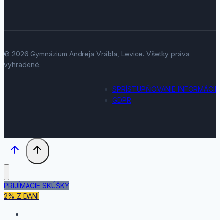
© 2026 Gymnázium Andreja Vrábla, Levice. Všetky práva
vyhradené.
SPRÍSTUPŇOVANIE INFORMÁCII
GDPR
PRIJÍMACIE SKÚŠKY
2% Z DANÍ
DOMOV