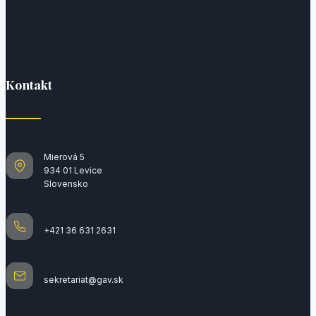
Kontakt
Mierová 5
934 01 Levice
Slovensko
+421 36 631 2631
sekretariat@gav.sk