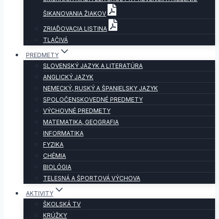
ŠIKANOVANIA ŽIAKOV
ZRIAĎOVACIA LISTINA
TLAČIVÁ
PREDMETY
SLOVENSKÝ JAZYK A LITERATÚRA
ANGLICKÝ JAZYK
NEMECKÝ, RUSKÝ A ŠPANIELSKY JAZYK
SPOLOČENSKOVEDNÉ PREDMETY
VÝCHOVNÉ PREDMETY
MATEMATIKA, GEOGRAFIA
INFORMATIKA
FYZIKA
CHÉMIA
BIOLÓGIA
TELESNÁ A ŠPORTOVÁ VÝCHOVA
AKTIVITY
ŠKOLSKÁ TV
KRÚŽKY