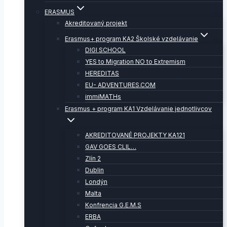
ERASMUS
Akreditovaný projekt
Erasmus+ program KA2 Školské vzdelávanie
DIGI SCHOOL
YES to Migration NO to Extremism
HEREDITAS
EU- ADVENTURES.COM
immiMATHs
Erasmus + program KA1 Vzdelávanie jednotlivcov
AKREDITOVANÉ PROJEKTY KA121
GAV GOES CLIL…
Zlín 2
Dublin
Londýn
Malta
Konfrencia G.E.M.S
ERBA