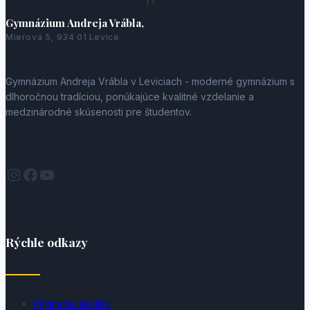
Gymnázium Andreja Vrábla,
Mierová 5, 934 01 Levice
Gymnázium Andreja Vrábla v Leviciach - moderné gymnázium s
dlhoročnou tradíciou, ponúkajúce kvalitné vzdelanie a
medzinárodné skúsenosti pre študentov.
Instagram
Facebook
YouTube
Rýchle odkazy
Prijímacie skúšky