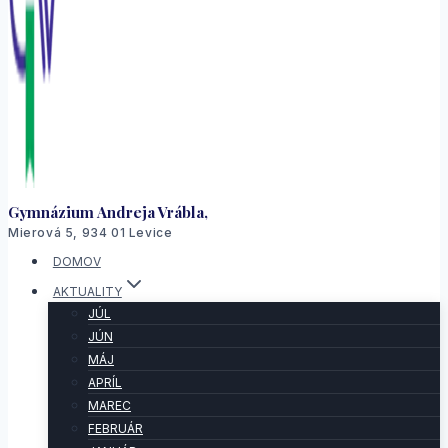
Gymnázium Andreja Vrábla,
Mierová 5, 934 01 Levice
DOMOV
AKTUALITY
JÚL
JÚN
MÁJ
APRÍL
MAREC
FEBRUÁR