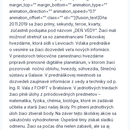
margin_top=““ margin_bottom=““ animation_type=““
animation_direction=““ animation_speed=“0.1″
animation_offset=““ class=““ id=““][fusion_text]Dňa
20.11.2019 sa žiaci prímy, sekundy, tercie, kvarty,
zúčastnili podujatia pod názvom „DEŇ VEDY“. Žiaci mali
možnosť stretnúť sa so zamestnancami Tekovskej
hvezdárne, ktorá sídli v Leviciach. Vďaka prednáške
o vesmíre sa žiaci dozvedeli veľa nových informácii.
V priestoroch telocvične zamestnanci hvezdárne
pripravili prenosné digitálne planetárium, v ktorom žiaci
pozorovali nočnú oblohu, hviezdy, súhvezdia, Slnečnú
sústavu a Galaxie. V prednáškovej miestnosti sa
dozvedeli zaujímavé informácie z vedy a techniky od p.
Ing. R. Vala z FCHPT v Bratislave. V jednotlivých triedach
žiaci plnili úlohy z prírodovedných predmetov –
matematika, fyzika, chémia, biológia, ktoré im zadávali
učitelia a starší žiaci našej školy. Pri plnení jednotlivých
úloh žiaci zbierali body. Na záver tejto školskej akcie sa
uskutočnilo vyhodnotenie. Úspešné tímy získali sladkú
odmenu. Žiaci sa počas dňa nielen zabavili, ale sa aj