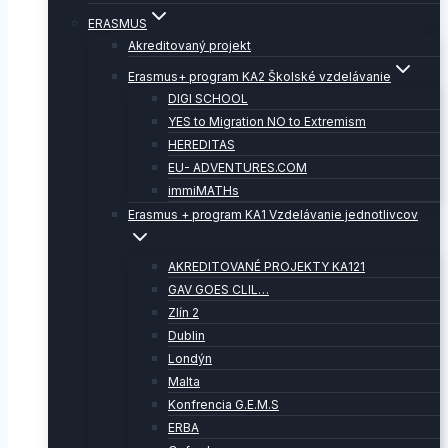
ERASMUS
Akreditovaný projekt
Erasmus+ program KA2 Školské vzdelávanie
DIGI SCHOOL
YES to Migration NO to Extremism
HEREDITAS
EU- ADVENTURES.COM
immiMATHs
Erasmus + program KA1 Vzdelávanie jednotlivcov
AKREDITOVANÉ PROJEKTY KA121
GAV GOES CLIL…
Zlín 2
Dublin
Londýn
Malta
Konfrencia G.E.M.S
ERBA