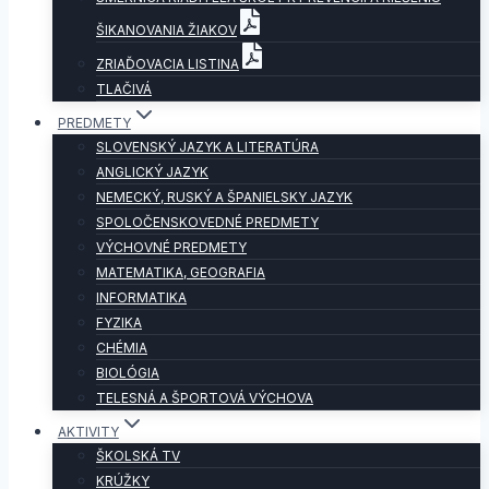
ŠIKANOVANIA ŽIAKOV
ZRIAĎOVACIA LISTINA
TLAČIVÁ
PREDMETY
SLOVENSKÝ JAZYK A LITERATÚRA
ANGLICKÝ JAZYK
NEMECKÝ, RUSKÝ A ŠPANIELSKY JAZYK
SPOLOČENSKOVEDNÉ PREDMETY
VÝCHOVNÉ PREDMETY
MATEMATIKA, GEOGRAFIA
INFORMATIKA
FYZIKA
CHÉMIA
BIOLÓGIA
TELESNÁ A ŠPORTOVÁ VÝCHOVA
AKTIVITY
ŠKOLSKÁ TV
KRÚŽKY