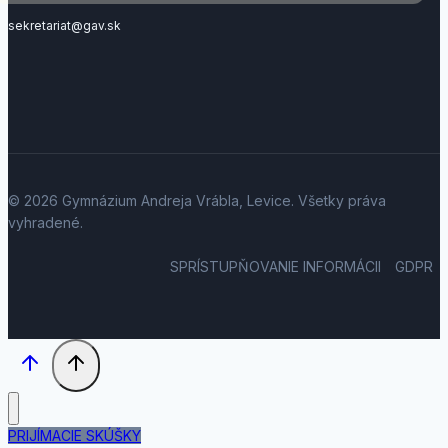
sekretariat@gav.sk
© 2026 Gymnázium Andreja Vrábla, Levice. Všetky práva
vyhradené.
SPRÍSTUPŇOVANIE INFORMÁCII
GDPR
PRIJÍMACIE SKÚŠKY