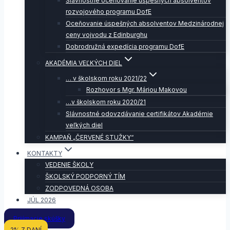
Slávnostné oceňovanie úspešných absolventov
rozvojového programu DofE
Oceňovanie úspešných absolventov Medzinárodnej
ceny vojvodu z Edinburghu
Dobrodružná expedícia programu DofE
AKADÉMIA VEĽKÝCH DIEL
… v školskom roku 2021/22
Rozhovor s Mgr. Máriou Makovou
…v školskom roku 2020/21
Slávnostné odovzdávanie certifikátov Akadémie
veľkých diel
KAMPAŇ „ČERVENÉ STUŽKY“
KONTAKTY
VEDENIE ŠKOLY
ŠKOLSKÝ PODPORNÝ TÍM
ZODPOVEDNÁ OSOBA
JÚL 2026
Prijímacie skúšky
2% Z DANÍ