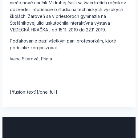
niečo nové naučili. V druhej časti sa žiaci tretích ročníkov
dozvedeli informácie o štúdiu na technických vysokých
školách. Zároveň sa v priestoroch gymnázia na
Štefánikovej ulici uskutočnila interaktívna výstava
VEDECKÁ HRAČKA , od 15.11. 2019 do 22.11.2019.
Poďakovanie patrí všetkým pani profesorkám, ktoré
podujatie zorganizovali.
Ivana Sitárová, Príma
[/fusion_text][/one_full]