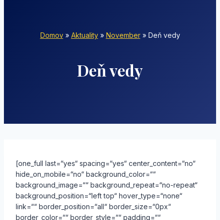
Domov
»
Aktuality
»
November
»
Deň vedy
Deň vedy
[one_full last=“yes“ spacing=“yes“ center_content=“no“
hide_on_mobile=“no“ background_color=““
background_image=““ background_repeat=“no-repeat“
background_position=“left top“ hover_type=“none“
link=““ border_position=“all“ border_size=“0px“
border_color=““ border_style=““ padding=““