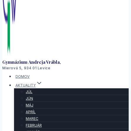
Gymnázium Andreja Vrábla,
Mierová 5, 934 01 Levice
DOMOV
AKTUALITY
JÚL
JÚN
MÁJ
APRÍL
MAREC
FEBRUÁR