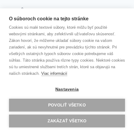
Akadémie veľkých diel
KAMPAŇ „ČERVENÉ STUŽKY“
Toggle
KONTAKTY
O súboroch cookie na tejto stránke
child
menu
VEDENIE ŠKOLY
Cookies sú malé textové súbory, ktoré môžu byť použité
ŠKOLSKÝ PODPORNÝ TÍM
webovými stránkami, aby zefektívnili užívateľovu skúsenosť.
ZODPOVEDNÁ OSOBA
Zákon hovorí, že môžeme ukladať súbory cookie na vašom
JÚL 2026
zariadení, ak sú nevyhnutné pre prevádzku týchto stránok. Pri
všetkých ostatných typoch súborov cookie potrebujeme váš
MOODLE
súhlas. Táto stránka používa rôzne typy cookies. Niektoré cookies
EDUPAGE
sú tu umiestnené službami tretích strán, ktoré sa objavujú na
našich stránkach.
Viac informácií
Kontakt
Erasmus+
Nastavenia
Školský parlament
GAV TV
POVOLIŤ VŠETKO
Hľadať:
ZAKÁZAŤ VŠETKO